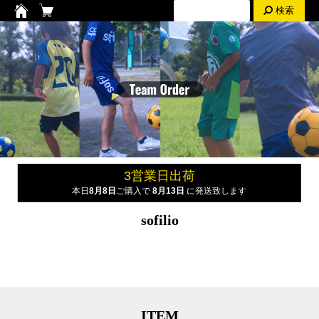
検索
3営業日出荷
本日
8月8日
ご購入で
8月13日
に発送致します
sofilio
ITEM